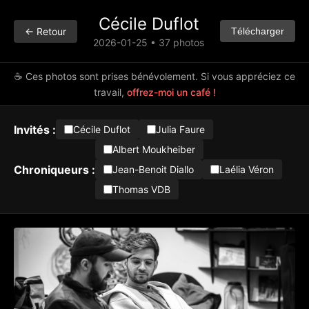
Cécile Duflot
← Retour
Télécharger
2026-01-25 • 37 photos
☕ Ces photos sont prises bénévolement. Si vous appréciez ce
travail,
offrez-moi un café !
Invités :
Cécile Duflot
Julia Faure
Albert Moukheiber
Chroniqueurs :
Jean-Benoit Diallo
Laélia Véron
Thomas VDB